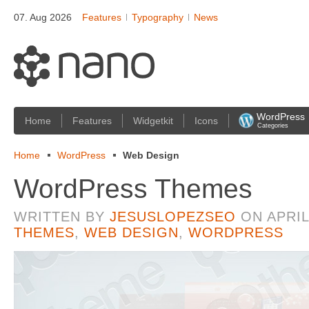
07. Aug 2026
Features
Typography
News
WordPress
Home
Features
Widgetkit
Icons
Categories
Home
WordPress
Web Design
WordPress Themes
WRITTEN BY
JESUSLOPEZSEO
ON
APRIL
THEMES
,
WEB DESIGN
,
WORDPRESS