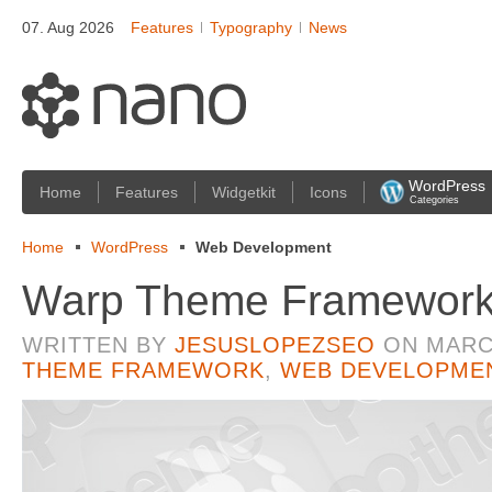
07. Aug 2026
Features
Typography
News
WordPress
Home
Features
Widgetkit
Icons
Categories
Home
WordPress
Web Development
Warp Theme Framewor
WRITTEN BY
JESUSLOPEZSEO
ON
MARC
THEME FRAMEWORK
,
WEB DEVELOPME