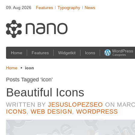
09. Aug 2026
Features
Typography
News
WordPress
Home
Features
Widgetkit
Icons
Categories
Home
icon
Posts Tagged ‘icon’
Beautiful Icons
WRITTEN BY
JESUSLOPEZSEO
ON
MARC
ICONS
,
WEB DESIGN
,
WORDPRESS